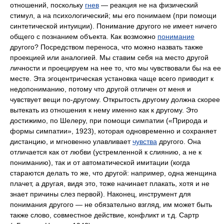
отношений, поскольку
гнев
— реакция не на физический
стимул, а на психологический; мы его понимаем (при помощи
синтетической интуиции). Понимание другого не имеет ничего
общего с познанием объекта. Как возможно
понимание
другого? Посредством переноса, что можно назвать также
проекцией или аналогией. Мы ставим себя на место другой
личности и проецируем на нее то, что мы чувствовали бы на ее
месте. Эта эгоцентрическая установка чаще всего приводит к
недопониманию, потому что другой отличен от меня и
чувствует вещи по-другому. Открытость другому должна скорее
вытекать из отношения к нему именно как к другому. Это
достижимо, по Шелеру, при помощи симпатии («Природа и
формы симпатии», 1923), которая одновременно и сохраняет
дистанцию, и мгновенно улавливает
чувства
другого. Она
отличается как от любви (устремленной к слиянию, а не к
пониманию), так и от автоматической имитации (когда
стараются делать то же, что другой: например, одна женщина
плачет, а другая, видя это, тоже начинает плакать, хотя и не
знает причины слез первой). Наконец, инструмент для
понимания другого — не обязательно взгляд, им может быть
также слово, совместное действие, конфликт и т.д. Сартр