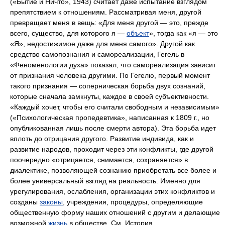
(«Бытие и Ничто», 1943) считает даже испытание взглядом
препятствием к отношениям. Рассматривая меня, другой
превращает меня в вещь: «Для меня другой — это, прежде
всего, существо, для которого я —
объект
», тогда как «я — это
«Я», недостижимое даже для меня самого». Другой как
средство самопознания и самореализации, Гегель в
«Феноменологии духа» показал, что самореализация зависит
от признания человека другими. По Гегелю, первый момент
такого признания — соперническая борьба двух сознаний,
которые сначала замкнуты, каждое в своей субъективности.
«Каждый хочет, чтобы его считали свободным и независимым»
(«Психологическая пропедевтика», написанная к 1809 г., но
опубликованная лишь после смерти автора). Эта борьба идет
вплоть до отрицания другого. Развитие индивида, как и
развитие народов, проходит через эти конфликты, где другой
поочередно «отрицается, снимается, сохраняется» в
диалектике, позволяющей сознанию приобретать все более и
более универсальный взгляд на реальность. Именно для
урегулирования, ослабления, организации этих конфликтов и
созданы
законы
, учреждения, процедуры, определяющие
общественную форму наших отношений с другим и делающие
возможной
жизнь
в обществе. См. История.