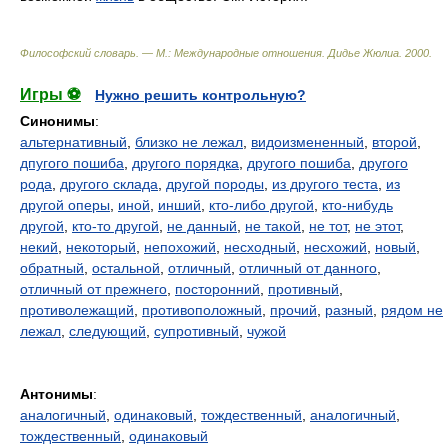
Философский словарь. — М.: Международные отношения
.
Дидье Жюлиа
.
2000
.
Игры ⚽
Нужно решить контрольную?
Синонимы
:
альтернативный
,
близко не лежал
,
видоизмененный
,
второй
,
дпугого пошиба
,
другого порядка
,
другого пошиба
,
другого
рода
,
другого склада
,
другой породы
,
из другого теста
,
из
другой оперы
,
иной
,
инший
,
кто-либо другой
,
кто-нибудь
другой
,
кто-то другой
,
не данный
,
не такой
,
не тот
,
не этот
,
некий
,
некоторый
,
непохожий
,
несходный
,
несхожий
,
новый
,
обратный
,
остальной
,
отличный
,
отличный от данного
,
отличный от прежнего
,
посторонний
,
противный
,
противолежащий
,
противоположный
,
прочий
,
разный
,
рядом не
лежал
,
следующий
,
супротивный
,
чужой
Антонимы
:
аналогичный
,
одинаковый
,
тождественный
,
аналогичный
,
тождественный
,
одинаковый