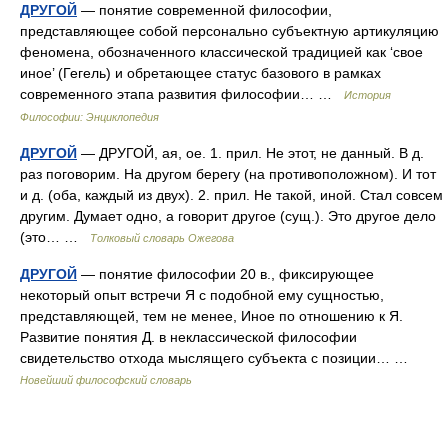
ДРУГОЙ
— понятие современной философии,
представляющее собой персонально субъектную артикуляцию
феномена, обозначенного классической традицией как ‘свое
иное’ (Гегель) и обретающее статус базового в рамках
современного этапа развития философии… …
История
Философии: Энциклопедия
ДРУГОЙ
— ДРУГОЙ, ая, ое. 1. прил. Не этот, не данный. В д.
раз поговорим. На другом берегу (на противоположном). И тот
и д. (оба, каждый из двух). 2. прил. Не такой, иной. Стал совсем
другим. Думает одно, а говорит другое (сущ.). Это другое дело
(это… …
Толковый словарь Ожегова
ДРУГОЙ
— понятие философии 20 в., фиксирующее
некоторый опыт встречи Я с подобной ему сущностью,
представляющей, тем не менее, Иное по отношению к Я.
Развитие понятия Д. в неклассической философии
свидетельство отхода мыслящего субъекта с позиции… …
Новейший философский словарь